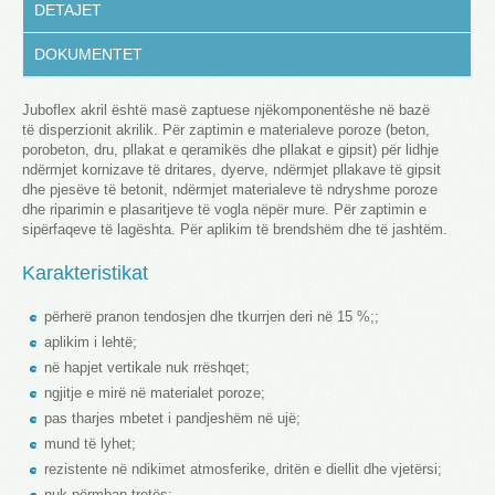
DETAJET
DOKUMENTET
Juboflex akril është masë zaptuese njëkomponentëshe në bazë
të disperzionit akrilik. Për zaptimin e materialeve poroze (beton,
porobeton, dru, pllakat e qeramikës dhe pllakat e gipsit) për lidhje
ndërmjet kornizave të dritares, dyerve, ndërmjet pllakave të gipsit
dhe pjesëve të betonit, ndërmjet materialeve të ndryshme poroze
dhe riparimin e plasaritjeve të vogla nëpër mure. Për zaptimin e
sipërfaqeve të lagështa. Për aplikim të brendshëm dhe të jashtëm.
Karakteristikat
përherë pranon tendosjen dhe tkurrjen deri në 15 %;;
aplikim i lehtë;
në hapjet vertikale nuk rrëshqet;
ngjitje e mirë në materialet poroze;
pas tharjes mbetet i pandjeshëm në ujë;
mund të lyhet;
rezistente në ndikimet atmosferike, dritën e diellit dhe vjetërsi;
nuk përmban tretës;