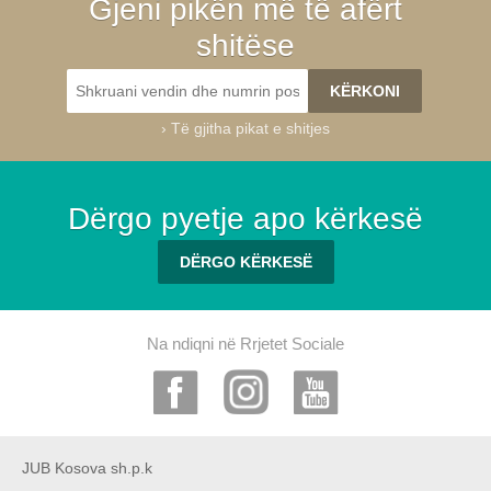
Gjeni pikën më të afërt
shitëse
›
Të gjitha pikat e shitjes
Dërgo pyetje apo kërkesë
DËRGO KËRKESË
Na ndiqni në Rrjetet Sociale
JUB Kosova sh.p.k