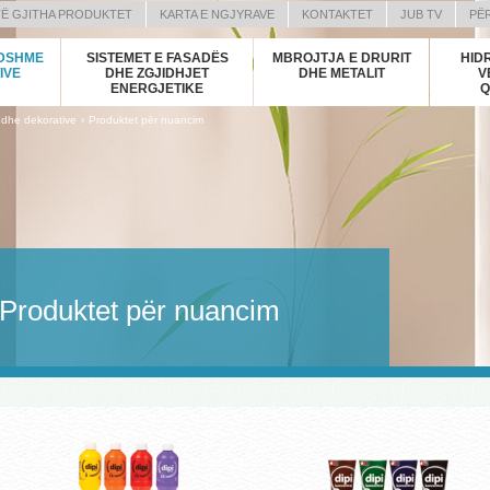
TË GJITHA PRODUKTET
KARTA E NGJYRAVE
KONTAKTET
JUB TV
PË
N)
NDSHME
SISTEMET E FASADËS
MBROJTJA E DRURIT
HIDR
N)
IVE
DHE ZGJIDHJET
DHE METALIT
V
ENERGJETIKE
Q
›
 dhe dekorative
Produktet për nuancim
)
AN)
EDONIAN)
N)
Produktet për nuancim
)
AK)
VENIAN)