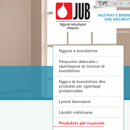
KV
BOSANSKI (BOSNIA
NGJYRAT E BRE
HRVATSKI (CROATIA
DHE DEKORAT
ČEŠTINA (CZECH)
›
Ngjyrat e brendshme
ENGLISH (ENGLISH)
DEUTSCH (GERMAN
ΕΛΛΗΝΙΚΑ (GREEK)
Ngjyrat e brendshme
MAGYAR (HUNGARI
Përpunimi dekorativ i
ITALIANO (ITALIAN)
sipërfaqeve të mureve të
МАКЕДОНСКИ (MAC
brendshme
ROMÂNĂ (ROMANIA
Ngjyra të brendshme dhe
РУССКИЙ (RUSSIAN
produkte për sipërfaqe
problematike
СРПСКИ (SERBIAN)
SLOVENČINA (SLOV
Lyrësit themelorë
SLOVENŠČINA (SLO
Lëndët rrafshuese
Produktet për nuancim