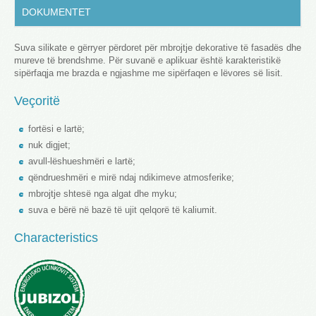
DOKUMENTET
Suva silikate e gërryer përdoret për mbrojtje dekorative të fasadës dhe
mureve të brendshme.
Për suvanë e aplikuar është karakteristikë
sipërfaqja me brazda e ngjashme me sipërfaqen e lëvores së lisit.
Veçoritë
fortësi e lartë;
nuk digjet;
avull-lëshueshmëri e lartë;
qëndrueshmëri e mirë ndaj ndikimeve atmosferike;
mbrojtje shtesë nga algat dhe myku;
suva e bërë në bazë të ujit qelqorë të kaliumit.
Characteristics