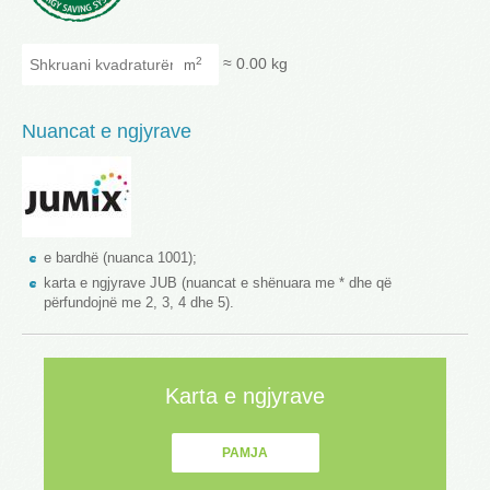
Shkruani kvadraturën
≈
0.00
kg
2
m
Nuancat e ngjyrave
e bardhë (nuanca 1001);
karta e ngjyrave JUB (nuancat e shënuara me * dhe që
përfundojnë me 2, 3, 4 dhe 5).
Karta e ngjyrave
PAMJA