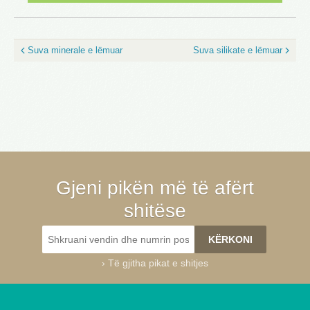
Suva minerale e lëmuar
Suva silikate e lëmuar
Gjeni pikën më të afërt
shitëse
›
Të gjitha pikat e shitjes