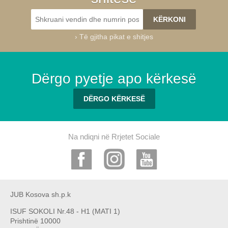
›
Të gjitha pikat e shitjes
Dërgo pyetje apo kërkesë
DËRGO KËRKESË
Na ndiqni në Rrjetet Sociale
JUB Kosova sh.p.k
ISUF SOKOLI Nr.48 - H1 (MATI 1)
Prishtinë 10000