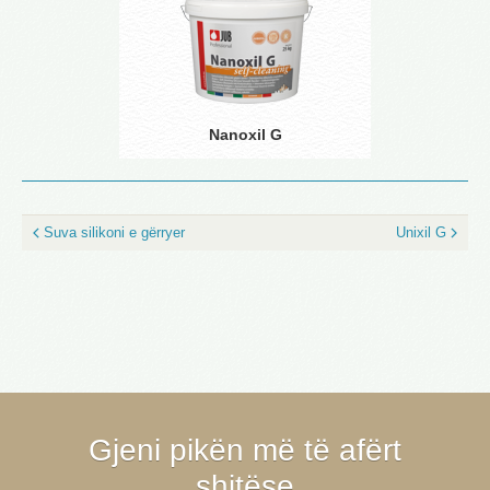
Nanoxil G
Suva silikoni e gërryer
Unixil G
Gjeni pikën më të afërt
shitëse