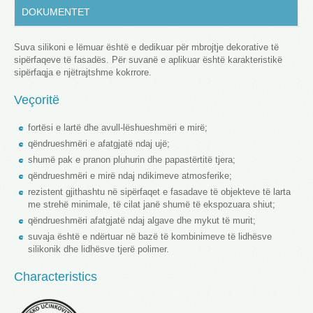
DOKUMENTET
Suva silikoni e lëmuar ë
shtë e dedikuar për mbrojtje dekorative të
sipërfaqeve të fasadës. Për suvanë e aplikuar është karakteristikë
sipërfaqja e njëtrajtshme kokrrore.
Veçoritë
fortësi e lartë dhe
avull-lëshueshmëri e mirë;
qëndrueshmëri e afatgjatë ndaj ujë;
shumë pak e pranon pluhurin dhe papastërtitë tjera;
qëndrueshmëri e mirë ndaj ndikimeve atmosferike;
rezistent gjithashtu në sipërfaqet e fasadave të objekteve të larta
me strehë minimale, të cilat janë shumë të ekspozuara shiut;
qëndrueshmëri afatgjatë ndaj algave dhe mykut të murit;
suvaja është e ndërtuar në bazë të kombinimeve të lidhësve
silikonik dhe lidhësve tjerë polimer.
Characteristics