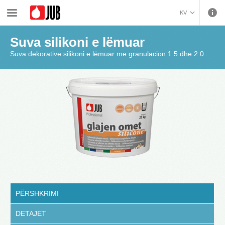
›
›
›
Sistemet e fasadës dhe zgjidhjet energjetike
Suvatë dekorative
Suva silikoni e lëmuar
KV
BOSANSKI (BOSNIAN)
Suva silikoni e lëmuar
HRVATSKI (CROATIAN)
Suva dekorative silikoni e lëmuar me granulacion 1.5 dhe 2.0
ČEŠTINA (CZECH)
ENGLISH (ENGLISH)
DEUTSCH (GERMAN)
ΕΛΛΗΝΙΚΑ (GREEK)
MAGYAR (HUNGARIAN)
ITALIANO (ITALIAN)
МАКЕДОНСКИ
(MACEDONIAN)
ROMÂNĂ (ROMANIAN)
РУССКИЙ (RUSSIAN)
СРПСКИ (SERBIAN)
SLOVENČINA (SLOVAK)
PËRSHKRIMI
SLOVENŠČINA
(SLOVENIAN)
DETAJET