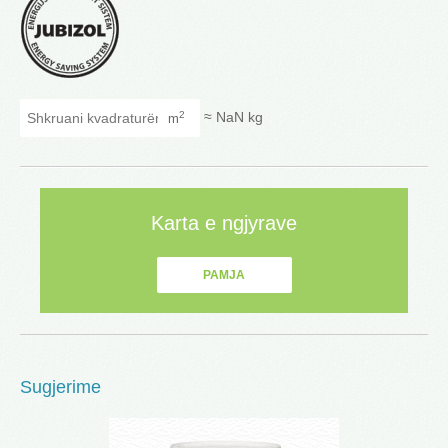
Shkruani kvadraturën
≈
NaN
kg
2
m
Karta e ngjyrave
PAMJA
Sugjerime