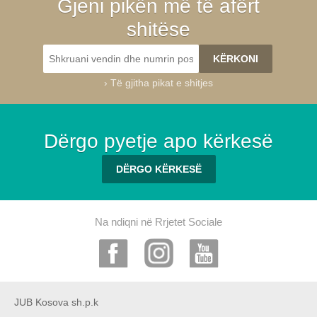
Gjeni pikën më të afërt
shitëse
›
Të gjitha pikat e shitjes
Dërgo pyetje apo kërkesë
DËRGO KËRKESË
Na ndiqni në Rrjetet Sociale
JUB Kosova sh.p.k