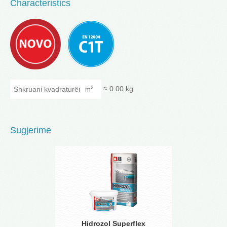
Characteristics
Shkruani kvadraturën
≈
0.00
kg
2
m
Sugjerime
Hidrozol Superflex