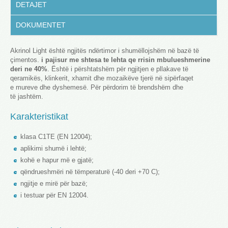
DETAJET
DOKUMENTET
Akrinol Light është ngjitës ndërtimor i shumëllojshëm në bazë të
çimentos.
i pajisur me shtesa te lehta qe rrisin mbulueshmerine
deri ne 40%
. Është i përshtatshëm për ngjitjen e pllakave të
qeramikës, klinkerit, xhamit dhe mozaikëve tjerë në sipërfaqet
e mureve dhe dyshemesë. Për përdorim të brendshëm dhe
të jashtëm.
Karakteristikat
klasa C1TE (EN 12004);
aplikimi shumë i lehtë;
kohë e hapur më e gjatë;
qëndrueshmëri në tëmperaturë (-40 deri +70 C);
ngjitje e mirë për bazë;
i testuar për EN 12004.