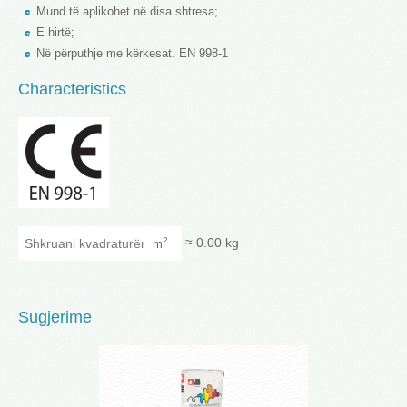
Mund të aplikohet në disa shtresa;
E hirtë;
Në përputhje me kërkesat. EN 998-1
Characteristics
Shkruani kvadraturën
≈
0.00
kg
2
m
Sugjerime