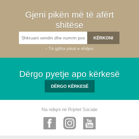
Gjeni pikën më të afërt
shitëse
›
Të gjitha pikat e shitjes
Dërgo pyetje apo kërkesë
DËRGO KËRKESË
Na ndiqni në Rrjetet Sociale