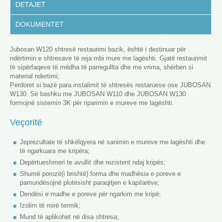
DETAJET
DOKUMENTET
Jubosan W120 shtresë restaurimi bazik,
është i
destinuar për
ndërtimin e shtresave të reja mbi mure me lagështi. Gjatë restaurimit
të sipërfaqeve të mëdha të parregullta dhe me vrima, shërben si
material ndertimi;
P
ërdoret si
bazë para instalimit të shtresës restaruese ose JUBOSAN
W130. Së bashku me JUBOSAN W110 dhe JUBOSAN W130
formojnë sistemin 3K për riparimin e mureve me lagështi.
Veçoritë
Jeprezultate të shkëlqyera në sanimin e mureve me lagështi dhe
të ngarkuara me kripëra;
Depërtueshmeri te avullit dhe rezistent ndaj kripës;
Shumë porozë(i brishtë) forma dhe madhësia e poreve e
pamundësojnë plotësisht paraqitjen e kapilarëve;
Dendësi e madhe e poreve për ngarkim me kripë;
Izolim të mirë termik;
Mund të aplikohet në disa shtresa;