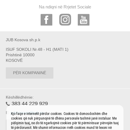
Na ndiqni në Rrjetet Sociale
JUB Kosova sh.p.k
ISUF SOKOLI Nr.48 - H1 (MATI 1)
Prishtinë 10000
KOSOVË
PËR KOMPANINË
Këshillëdhënie:
383 44 229 929
E:
jubkosova@jub.eu
Kjo faqe e internetit përdor cookies. Cookies të domosdoshëm dhe
cookies që nuk përpunojnë të dhëna personale tashmë janë instaluar. Me
pëlqimin tuaj, ne do të ngarkojmë cookies për të përmirësuar përvojën tuaj
KONTAKTET
të përdoruesit. Më shumë informacion rreth cookies mund të lexoni në