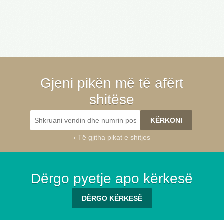
Gjeni pikën më të afërt
shitëse
›
Të gjitha pikat e shitjes
Dërgo pyetje apo kërkesë
DËRGO KËRKESË