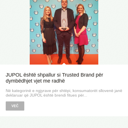
JUPOL është shpallur si Trusted Brand për
dymbëdhjet vjet me radhë
Në kategorinë e ngjyrave për shtëpi, konsumatorët sllovenë janë
deklaruar që JUPOL është brendi fitues për...
VEČ