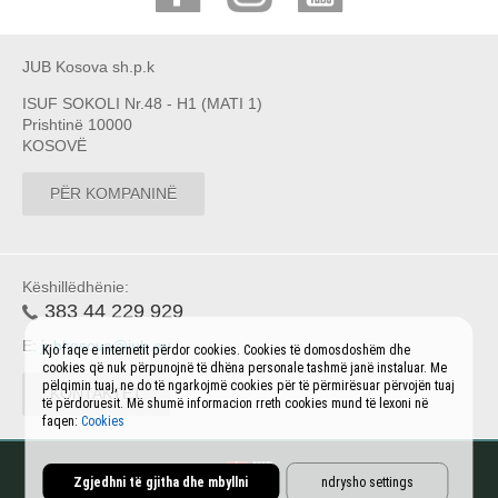
JUB Kosova sh.p.k
ISUF SOKOLI Nr.48 - H1 (MATI 1)
Prishtinë 10000
KOSOVË
PËR KOMPANINË
Këshillëdhënie:
383 44 229 929
E:
jubkosova@jub.eu
Kjo faqe e internetit përdor cookies. Cookies të domosdoshëm dhe
cookies që nuk përpunojnë të dhëna personale tashmë janë instaluar. Me
pëlqimin tuaj, ne do të ngarkojmë cookies për të përmirësuar përvojën tuaj
KONTAKTET
të përdoruesit. Më shumë informacion rreth cookies mund të lexoni në
faqen:
Cookies
Zgjedhni të gjitha dhe mbyllni
ndrysho settings