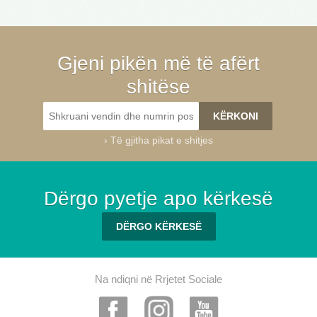
Gjeni pikën më të afërt
shitëse
›
Të gjitha pikat e shitjes
Dërgo pyetje apo kërkesë
DËRGO KËRKESË
Na ndiqni në Rrjetet Sociale