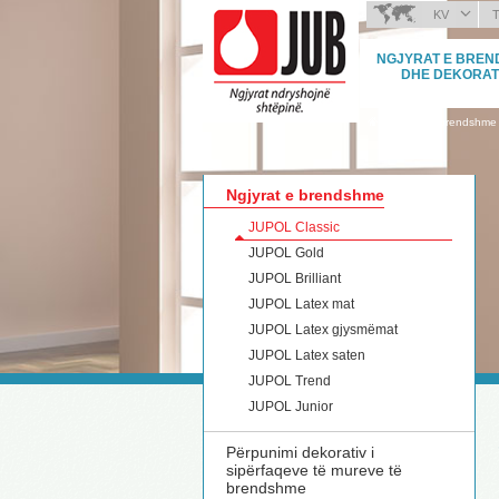
KV
BOSANSKI (BOSNIA
NGJYRAT E BRE
HRVATSKI (CROATIA
DHE DEKORAT
ČEŠTINA (CZECH)
›
Ngjyrat e brendshme
ENGLISH (ENGLISH)
DEUTSCH (GERMAN
ΕΛΛΗΝΙΚΑ (GREEK)
Ngjyrat e brendshme
MAGYAR (HUNGARI
JUPOL Classic
ITALIANO (ITALIAN)
JUPOL Gold
МАКЕДОНСКИ (MAC
JUPOL Brilliant
ROMÂNĂ (ROMANIA
JUPOL Latex mat
РУССКИЙ (RUSSIAN
JUPOL Latex gjysmëmat
СРПСКИ (SERBIAN)
JUPOL Latex saten
SLOVENČINA (SLOV
JUPOL Trend
SLOVENŠČINA (SLO
JUPOL Junior
Përpunimi dekorativ i
sipërfaqeve të mureve të
brendshme