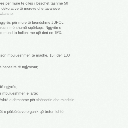
rë për mure të cilës i besohet tashmë 50
je dekorative të mureve dhe tavaneve
afariste.
 ngjyrës për mure të brendshme JUPOL
rosni më shumë sipërfaqe. Ngjyrën e
 mund ta holloni me ujë deri ne 15%.
son mbulueshmëri të madhe, 15 l deri 100
hapësirë të ngjyrosur;
të ngjyrës;
e mbulueshmëri e lartë;
 është e dëmshme për shëndetin dhe mjedisin
t e përbërësve organik që treten lehtë;