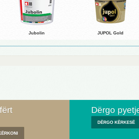
Jubolin
JUPOL Gold
fërt
Dërgo pyetj
DËRGO KËRKESË