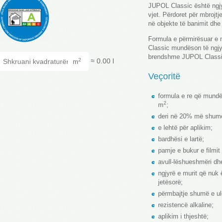
JUPOL Classic është ngjy
vjet. Përdoret për mbrojt
në objekte të banimit dhe 
Formula e përmirësuar e
Classic mundëson të ngjy
Shkruani kvadraturën
brendshme JUPOL Classic
≈
0.00
l
2
m
Veçoritë
formula e re që mundë
2
m
;
deri në 20% më shumë 
e lehtë për aplikim;
bardhësi e lartë;
pamje e bukur e filmit 
avull-lëshueshmëri dh
ngjyrë e murit që nuk
jetësorë;
përmbajtje shumë e ulë
rezistencë alkaline;
aplikim i thjeshtë;