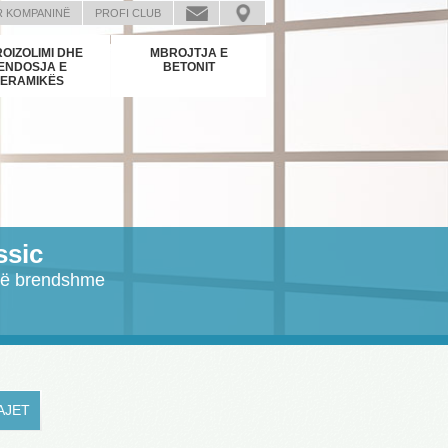
R KOMPANINË
PROFI CLUB
OIZOLIMI DHE
MBROJTJA E
ENDOSJA E
BETONIT
ERAMIKËS
ssic
 të brendshme
AJET