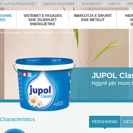
TË GJITHA PRODUKTET
KARTA E NGJYRAVE
KONTAKTET
JUB TV
PË
N)
NDSHME
SISTEMET E FASADËS
MBROJTJA E DRURIT
HIDR
N)
IVE
DHE ZGJIDHJET
DHE METALIT
V
ENERGJETIKE
Q
›
›
 dhe dekorative
Ngjyrat e brendshme
JUPOL Classic
)
AN)
EDONIAN)
JUPOL Cla
N)
Ngjyrë për mure
)
AK)
VENIAN)
Characteristics
PËRSHKRIMI
DET