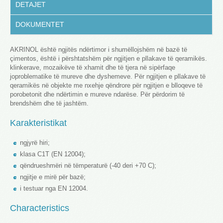
DETAJET
DOKUMENTET
AKRINOL është ngjitës ndërtimor i shumëllojshëm në bazë të
çimentos, është i përshtatshëm për ngjitjen e pllakave të qeramikës.
klinkerave, mozaikëve të xhamit dhe të tjera në sipërfaqe
joproblematike të mureve dhe dyshemeve. Për ngjitjen e pllakave të
qeramikës në objekte me nxehje qëndrore
p
ë
r ngjitjen e blloqeve t
ë
porobetonit dhe nd
ë
rtimin e mureve ndar
ë
se.
Për përdorim të
brendshëm dhe të jashtëm.
Karakteristikat
ngjyrë hiri;
klasa C1T (EN 12004);
qëndrueshmëri në tëmperaturë (-40 deri +70 C);
ngjitje e mirë për bazë;
i testuar nga EN 12004.
Characteristics