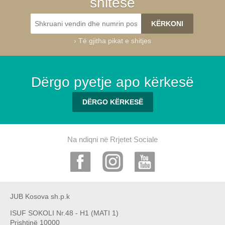
shitëse
›
Të gjitha pikat e shitjes
Dërgo pyetje apo kërkesë
DËRGO KËRKESË
Na ndiqni në Rrjetet Sociale
JUB Kosova sh.p.k
ISUF SOKOLI Nr.48 - H1 (MATI 1)
Prishtinë 10000