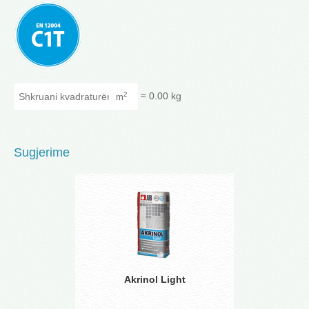
Shkruani kvadraturën
≈
0.00
kg
2
m
Sugjerime
Akrinol Light